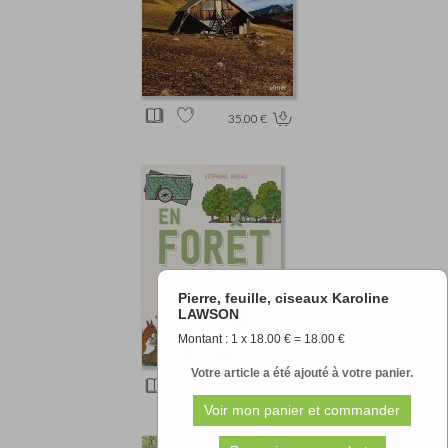
35.00 €
Pierre, feuille, ciseaux Karoline
LAWSON
Montant : 1 x 18.00 € = 18.00 €
Votre article a été ajouté à votre panier.
16.90 €