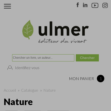
Identifiez-vous
MON PANIER
1
Accueil
»
Catalogue
»
Nature
Nature