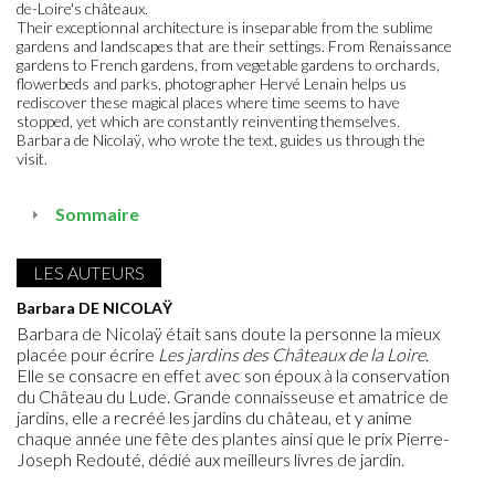
de-Loire's châteaux.
Their exceptionnal architecture is inseparable from the sublime
gardens and landscapes that are their settings. From Renaissance
gardens to French gardens, from vegetable gardens to orchards,
flowerbeds and parks, photographer Hervé Lenain helps us
rediscover these magical places where time seems to have
stopped, yet which are constantly reinventing themselves.
Barbara de Nicolaÿ, who wrote the text, guides us through the
visit.
Sommaire
LES AUTEURS
Barbara DE NICOLAŸ
Barbara de Nicolaÿ était sans doute la personne la mieux
placée pour écrire
Les jardins des Châteaux de la Loire
.
Elle se consacre en effet avec son époux à la conservation
du Château du Lude. Grande connaisseuse et amatrice de
jardins, elle a recréé les jardins du château, et y anime
chaque année une fête des plantes ainsi que le prix Pierre-
Joseph Redouté, dédié aux meilleurs livres de jardin.