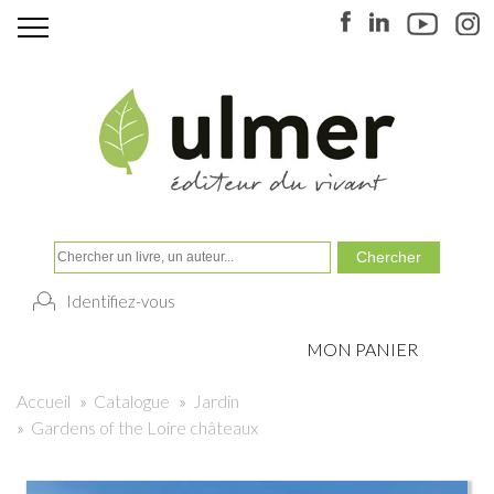
Identifiez-vous
MON PANIER
Accueil
»
Catalogue
»
Jardin
»
Gardens of the Loire châteaux