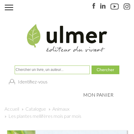
Identifiez-vous
MON PANIER
Accueil
»
Catalogue
»
Animaux
»
Les plantes mellifères mois par mois