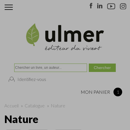
Identifiez-vous
MON PANIER
1
Accueil
»
Catalogue
»
Nature
Nature