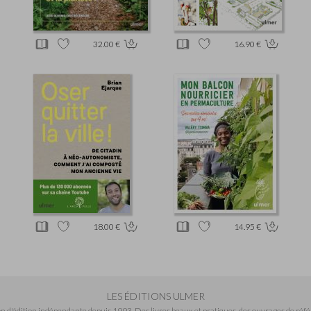
32.00 €
16.90 €
18.00 €
14.95 €
LES ÉDITIONS ULMER
n d'édition indépendante depuis 1993. Des livres beaux et pratiques, des ouvrages de réfé