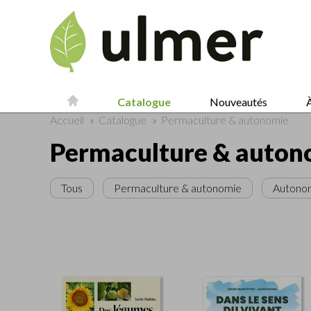
Catalogue
Nouveautés
À
Accueil
»
Catalogue
»
Permaculture & autonomie
Permaculture & auton
Tous
Permaculture & autonomie
Autono