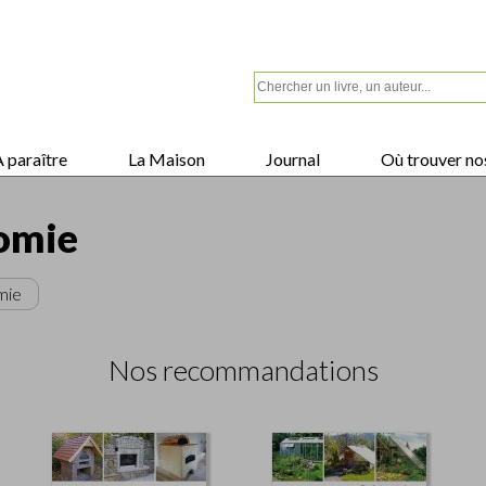
 paraître
La Maison
Journal
Où trouver nos
omie
mie
Nos recommandations