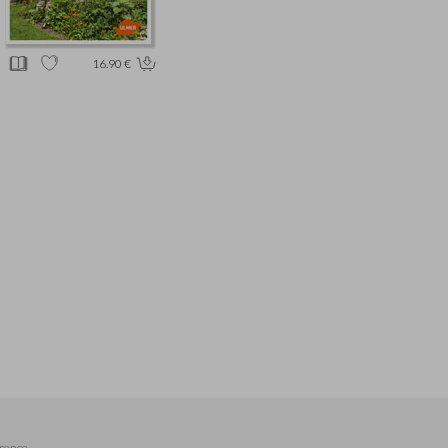
16.90 €
rence,