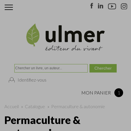
Identifiez-vous
MON PANIER
1
Accueil
»
Catalogue
»
Permaculture & autonomie
Permaculture &