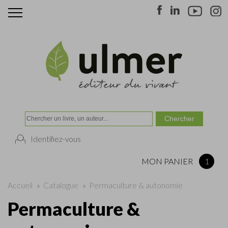
Identifiez-vous
MON PANIER
1
Accueil
»
Catalogue
»
Permaculture & autonomie
Permaculture &