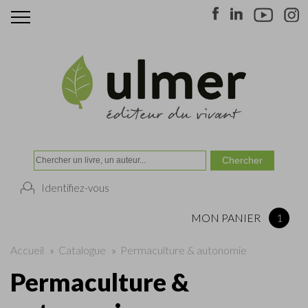
Identifiez-vous
MON PANIER
1
Accueil
»
Catalogue
»
Permaculture & autonomie
Permaculture &