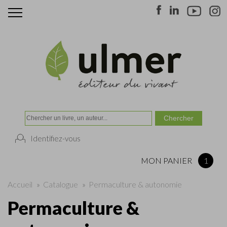
Identifiez-vous
MON PANIER
1
Accueil
»
Catalogue
»
Permaculture & autonomie
Permaculture &