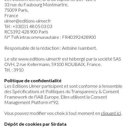
33 rue du Faubourg Montmartre,
75009 Paris,
France
ulmer@editions-ulmer.fr
Tél : +33(0)1 48 05 03 03
RCS392 428 900 Paris
N° TVA intracommunautaire : FR40392428900
Responsable de la rédaction : Antoine Isambert.
Le site www.editions-ulmer.fr est hébergé par la société SAS
OVH, 2 rue Kellermann, 59100 ROUBAIX, France.
Tél. : 3910
Politique de confidentialité
Les Editions Ulmer participent et sont conforme à l'ensemble
des Spécifications et Politiques du Transparency & Consent
Framework de l'IAB Europe. Elles utilisent la Consent
Management Platform n°92.
Vous pouvez modifier vos choix à tout moment en
cliquant ici
.
Dépôt de cookies par Sirdata