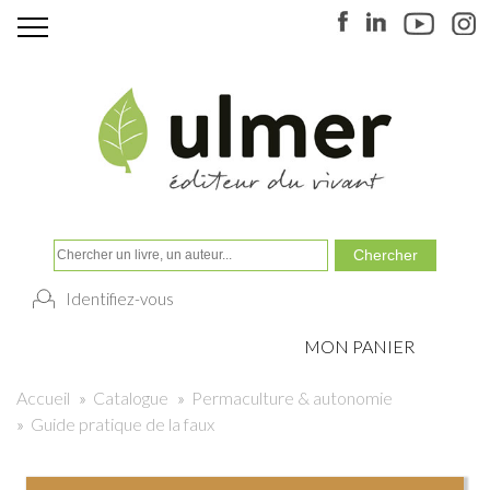
Identifiez-vous
MON PANIER
Accueil
»
Catalogue
»
Permaculture & autonomie
»
Guide pratique de la faux