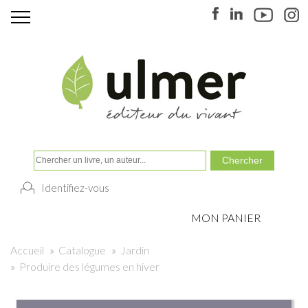
Identifiez-vous
MON PANIER
Accueil
»
Catalogue
»
Jardin
»
Produire des légumes en hiver