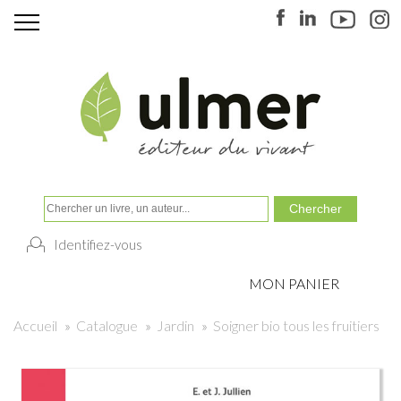
Identifiez-vous
MON PANIER
Accueil
»
Catalogue
»
Jardin
»
Soigner bio tous les fruitiers