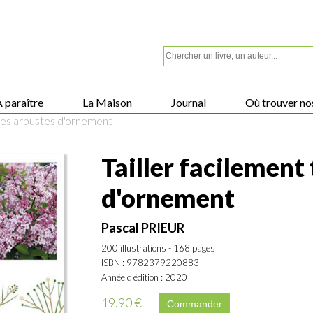
 paraître
La Maison
Journal
Où trouver nos
s les arbustes d'ornement
Tailler facilement 
d'ornement
Pascal PRIEUR
200 illustrations - 168 pages
ISBN : 9782379220883
Année d'édition : 2020
19.90 €