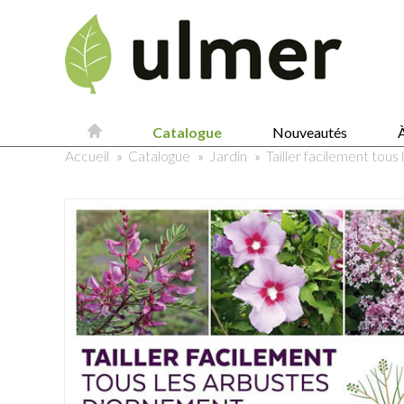
Catalogue
Nouveautés
À
Accueil
»
Catalogue
»
Jardin
»
Tailler facilement tou