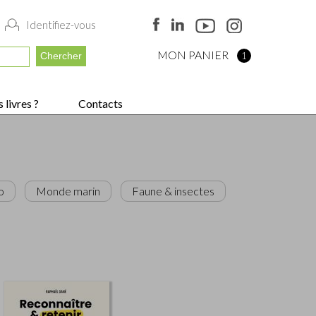
Identifiez-vous
MON PANIER
1
 livres ?
Contacts
o
Monde marin
Faune & insectes