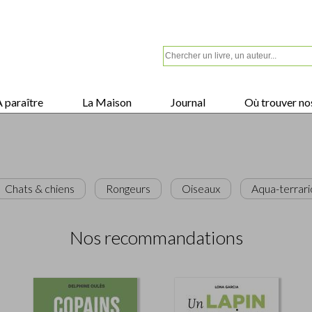
 paraître
La Maison
Journal
Où trouver nos
Chats & chiens
Rongeurs
Oiseaux
Aqua-terrari
Nos recommandations