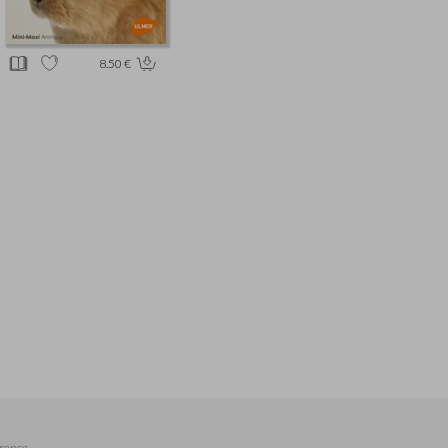
8.50 €
rence,