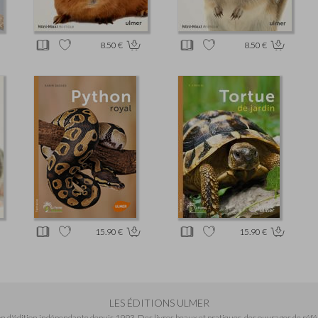
8.50 €
8.50 €
15.90 €
15.90 €
LES ÉDITIONS ULMER
n d'édition indépendante depuis 1993. Des livres beaux et pratiques, des ouvrages de réfé