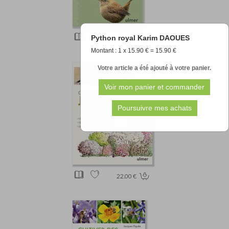
Python royal Karim DAOUES
12.90 €
Montant : 1 x 15.90 € = 15.90 €
Votre article a été ajouté à votre panier.
22.00 €