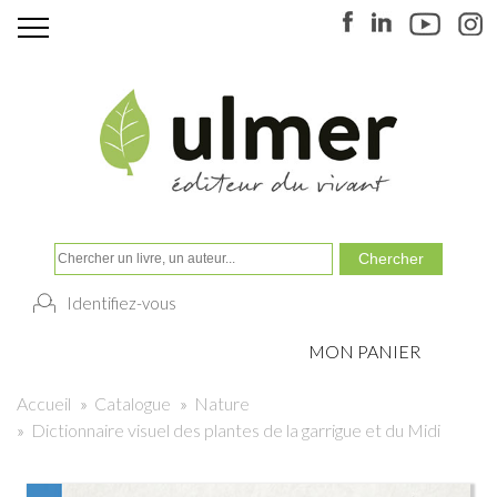
Identifiez-vous
MON PANIER
Accueil
»
Catalogue
»
Nature
»
Dictionnaire visuel des plantes de la garrigue et du Midi