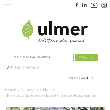
Identifiez-vous
MON PANIER
Accueil
»
Catalogue
»
Nature
»
Face aux arbres, nouvelle édition revue et augmentée