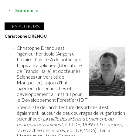
Sommaire
LES AUTEURS
Christophe DRENOU
Christophe Drénou est
ingénieur horticole (Angers),
titulaire d’un DEA de botanique
tropicale appliquée (laboratoire
de Francis Hallé) et docteur ès
Sciences (université de
Montpellier), aujourd’hui
ingénieur de recherches et
développement à l’Institut pour
le Développement Forestier (IDF).
Spécialiste de l’architecture des arbres, il est
également l’auteur de deux ouvrages de vulgarisation
scientifique (
La taille des arbres d’ornement
,
du
pourquoi au comment
, éd. IDF, 1999 et
Les racines
,
face cachée des arbres, éd. IDF, 2006). Il vit à
Montlaur, en Haute Garonne.