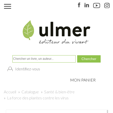
Identifiez-vous
MON PANIER
Accueil
»
Catalogue
»
Santé & bien-être
»
La force des plantes contre les virus