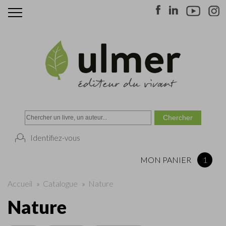
Identifiez-vous
MON PANIER
1
Accueil
»
Catalogue
»
Nature
Nature