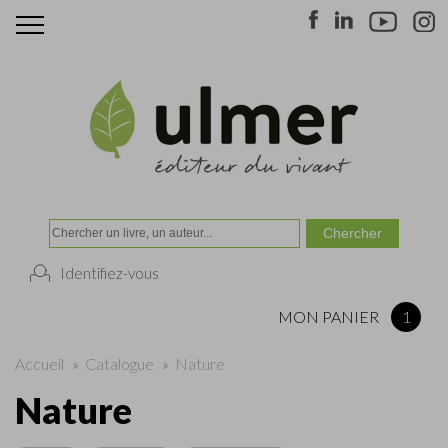
Identifiez-vous
MON PANIER
1
Accueil
»
Catalogue
»
Nature
Nature