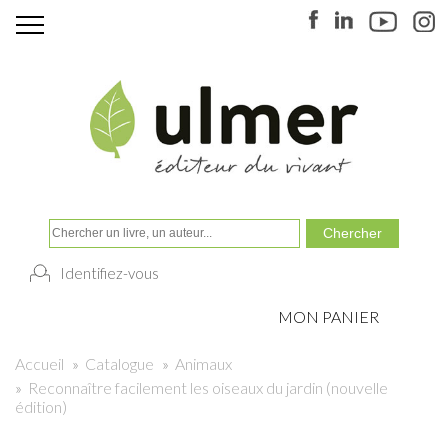
Identifiez-vous
MON PANIER
Accueil
»
Catalogue
»
Animaux
»
Reconnaître facilement les oiseaux du jardin (nouvelle
édition)