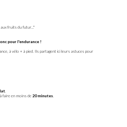
ux fruits du futur..."
donc pour l'endurance !
nce, à vélo + à pied. Ils partagent ici leurs astuces pour
lat
.
à faire en moins de
20 minutes
.