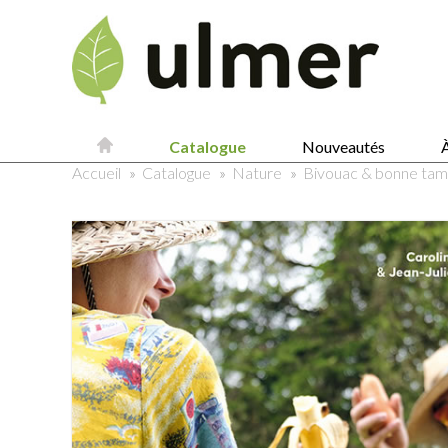
Catalogue
Nouveautés
À
Accueil
»
Catalogue
»
Nature
»
Bivouac & bonne tam