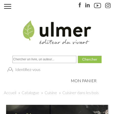
Identifiez-vous
MON PANIER
Accueil
»
Catalogue
»
Cuisine
»
Cuisiner dans les bois