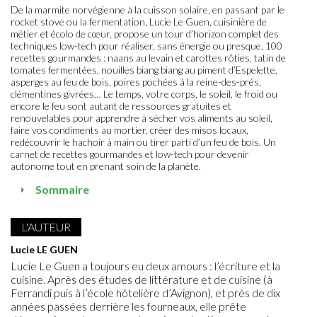
De la marmite norvégienne à la cuisson solaire, en passant par le
rocket stove ou la fermentation, Lucie Le Guen, cuisinière de
métier et écolo de cœur, propose un tour d’horizon complet des
techniques low-tech pour réaliser, sans énergie ou presque, 100
recettes gourmandes : naans au levain et carottes rôties, tatin de
tomates fermentées, nouilles biang biang au piment d’Espelette,
asperges au feu de bois, poires pochées à la reine-des-prés,
clémentines givrées… Le temps, votre corps, le soleil, le froid ou
encore le feu sont autant de ressources gratuites et
renouvelables pour apprendre à sécher vos aliments au soleil,
faire vos condiments au mortier, créer des misos locaux,
redécouvrir le hachoir à main ou tirer parti d’un feu de bois. Un
carnet de recettes gourmandes et low-tech pour devenir
autonome tout en prenant soin de la planète.
Sommaire
L'AUTEUR
Lucie LE GUEN
Lucie Le Guen a toujours eu deux amours : l’écriture et la
cuisine. Après des études de littérature et de cuisine (à
Ferrandi puis à l’école hôtelière d’Avignon), et près de dix
années passées derrière les fourneaux, elle prête