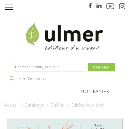
Identifiez-vous
MON PANIER
Accueil
»
Catalogue
»
Cuisine
»
Cuisiner low-tech