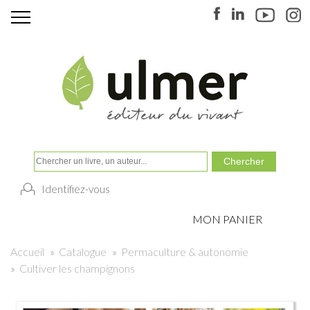
Identifiez-vous
MON PANIER
Accueil
»
Catalogue
»
Permaculture & autonomie
»
Cultiver les champignons