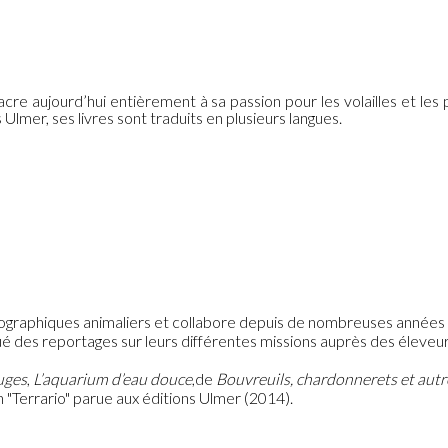
cre aujourd’hui entièrement à sa passion pour les volailles et les 
Ulmer, ses livres sont traduits en plusieurs langues.
ographiques animaliers et collabore depuis de nombreuses années
ctué des reportages sur leurs différentes missions auprès des éleve
uges
,
L’aquarium d’eau douce
,de
Bouvreuils, chardonnerets et autr
 "Terrario" parue aux éditions Ulmer (2014).