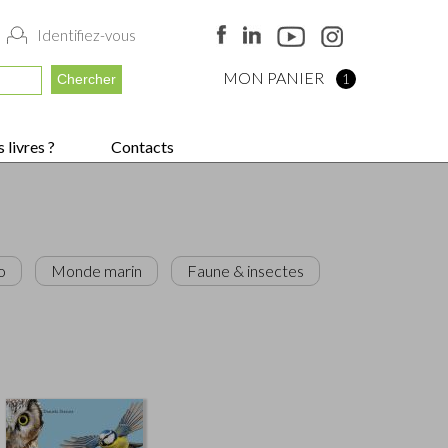
Identifiez-vous
MON PANIER
1
 livres ?
Contacts
o
Monde marin
Faune & insectes