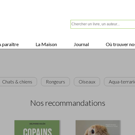
 paraître
La Maison
Journal
Où trouver nos
Chats & chiens
Rongeurs
Oiseaux
Aqua-terrari
Nos recommandations