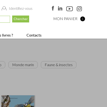
Identifiez-vous
MON PANIER
1
 livres ?
Contacts
o
Monde marin
Faune & insectes