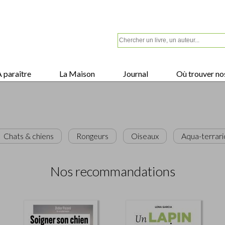
 paraître
La Maison
Journal
Où trouver nos
Chats & chiens
Rongeurs
Oiseaux
Aqua-terrari
Nos recommandations