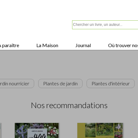
 paraître
La Maison
Journal
Où trouver nos
rdin nourricier
Plantes de jardin
Plantes d'intérieur
Nos recommandations