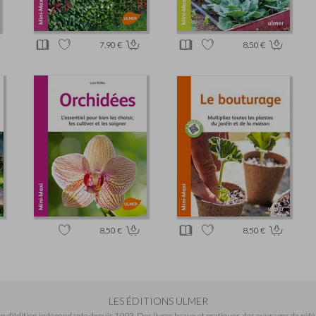
7.90 €
8.50 €
8.50 €
8.50 €
LES ÉDITIONS ULMER
n d'édition indépendante depuis 1993. Des livres beaux et pratiques, des ouvrages de réfé