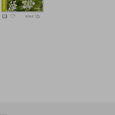
8.50 €
rence,