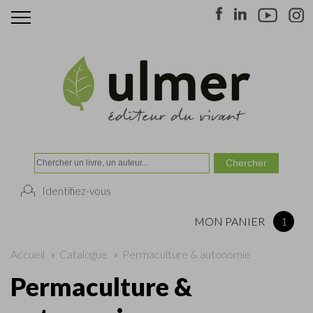
Identifiez-vous
MON PANIER
1
Accueil
»
Catalogue
»
Permaculture & autonomie
Permaculture &