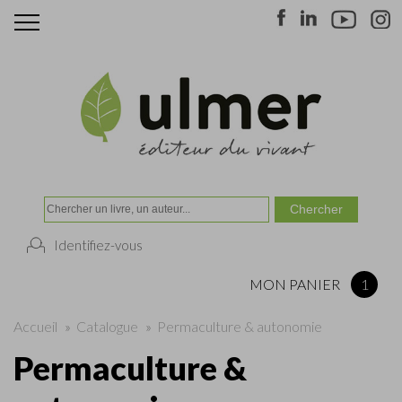
Identifiez-vous
MON PANIER
1
Accueil
»
Catalogue
»
Permaculture & autonomie
Permaculture &