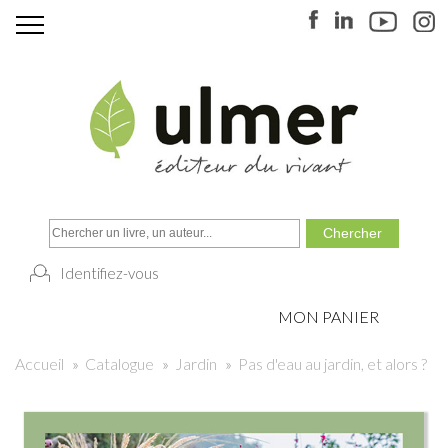
Identifiez-vous
MON PANIER
Accueil
»
Catalogue
»
Jardin
»
Pas d'eau au jardin, et alors ?