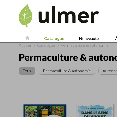
Catalogue
Nouveautés
À
Accueil
»
Catalogue
»
Permaculture & autonomie
Permaculture & auton
Tous
Permaculture & autonomie
Autono