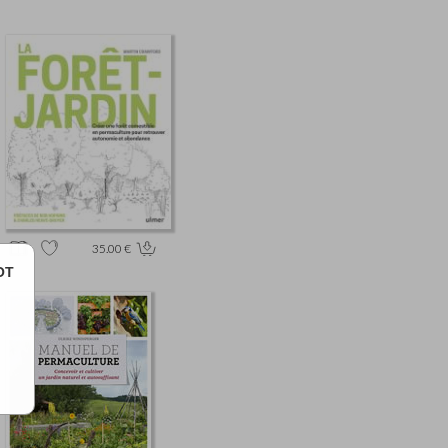
35.00 €
OT