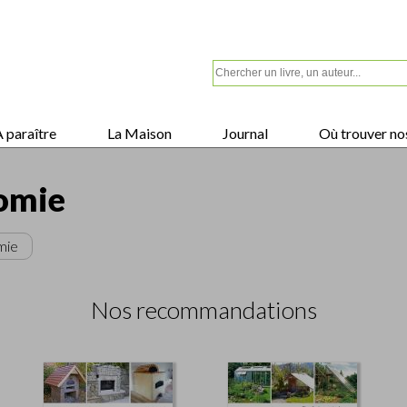
 paraître
La Maison
Journal
Où trouver nos
omie
mie
Nos recommandations