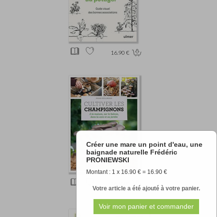
16.90 €
Créer une mare un point d'eau, une
baignade naturelle Frédéric
PRONIEWSKI
Montant : 1 x 16.90 € = 16.90 €
16.90 €
Votre article a été ajouté à votre panier.