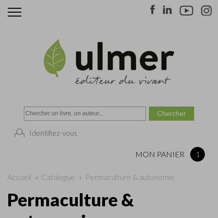
Identifiez-vous
MON PANIER
1
Accueil
»
Catalogue
»
Permaculture & autonomie
Permaculture &