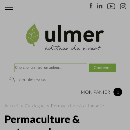
Identifiez-vous
MON PANIER
1
Accueil
»
Catalogue
»
Permaculture & autonomie
Permaculture &