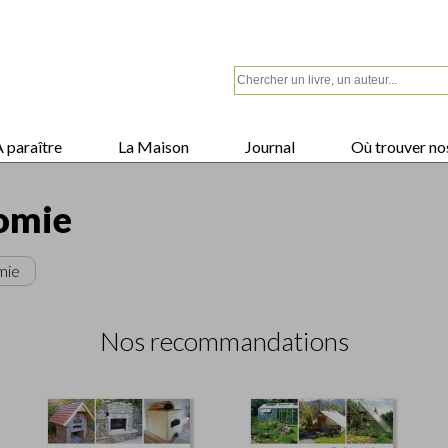
 paraître
La Maison
Journal
Où trouver nos
omie
mie
Nos recommandations