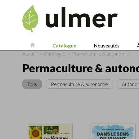
Catalogue
Nouveautés
À
Accueil
»
Catalogue
»
Permaculture & autonomie
Permaculture & auton
Tous
Permaculture & autonomie
Autono