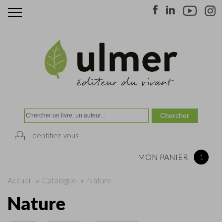
Identifiez-vous
MON PANIER
1
Accueil
»
Catalogue
»
Nature
Nature