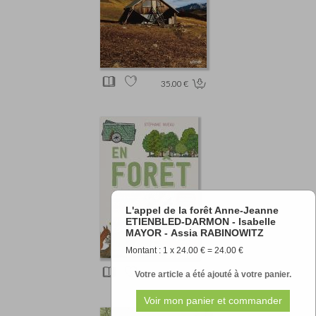
35.00 €
L'appel de la forêt Anne-Jeanne
ETIENBLED-DARMON - Isabelle
MAYOR - Assia RABINOWITZ
Montant : 1 x 24.00 € = 24.00 €
16.90 €
Votre article a été ajouté à votre panier.