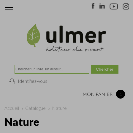
Identifiez-vous
MON PANIER
1
Accueil
»
Catalogue
»
Nature
Nature