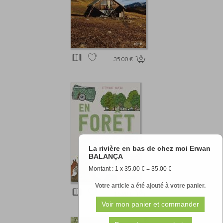
35.00 €
La rivière en bas de chez moi Erwan
BALANÇA
Montant : 1 x 35.00 € = 35.00 €
Votre article a été ajouté à votre panier.
16.90 €