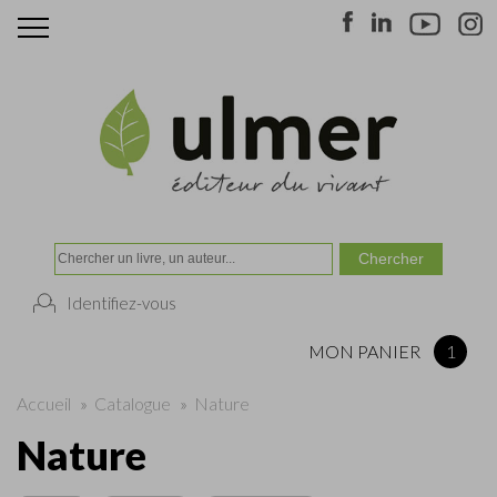
Identifiez-vous
MON PANIER
1
Accueil
»
Catalogue
»
Nature
Nature