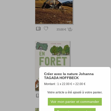
35.00 €
Créer avec la nature Johanna
TAGADA HOFFBECK
Montant : 1 x 22.00 € = 22.00 €
Votre article a été ajouté à votre panier.
16.90 €