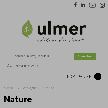
Identifiez-vous
MON PANIER
1
Accueil
»
Catalogue
»
Nature
Nature