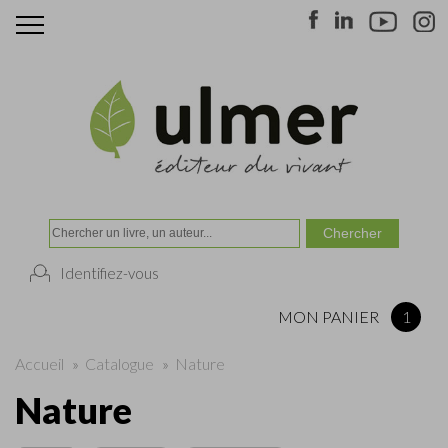
Identifiez-vous
MON PANIER
1
Accueil
»
Catalogue
»
Nature
Nature