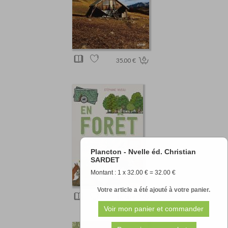
35.00 €
Plancton - Nvelle éd. Christian
SARDET
Montant : 1 x 32.00 € = 32.00 €
Votre article a été ajouté à votre panier.
16.90 €