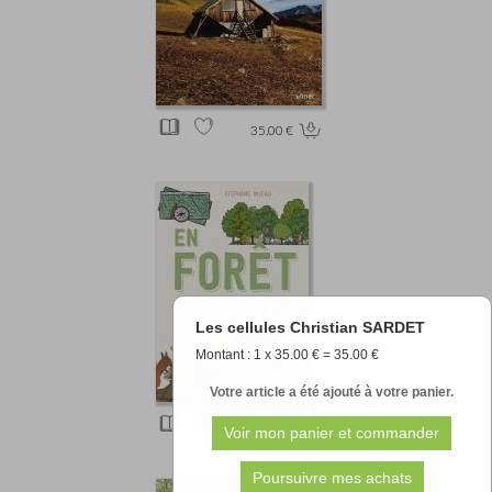
35.00 €
Les cellules Christian SARDET
Montant : 1 x 35.00 € = 35.00 €
Votre article a été ajouté à votre panier.
16.90 €