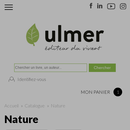
Identifiez-vous
MON PANIER
1
Accueil
»
Catalogue
»
Nature
Nature