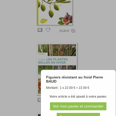
15.20 €
Figuiers résistant au froid Pierre
BAUD
Montant : 1 x 22.00 € = 22.00 €
Votre article a été ajouté à votre panier.
24.90 €