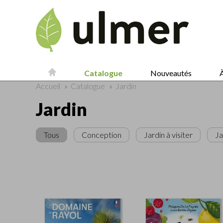
Catalogue
Nouveautés
À
Accueil
»
Catalogue
»
Jardin
Jardin
Tous
Conception
Jardin à visiter
Ja