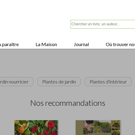
 paraître
La Maison
Journal
Où trouver nos
rdin nourricier
Plantes de jardin
Plantes d'intérieur
Nos recommandations