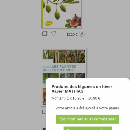
15.20 €
Produire des légumes en hiver
Xavier MATHIAS
Montant : 1 x 16.90 € = 16.90 €
Votre article a été ajouté à votre panier.
24.90 €