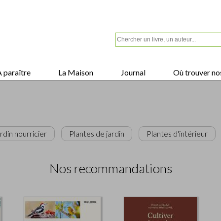
 paraître
La Maison
Journal
Où trouver nos
rdin nourricier
Plantes de jardin
Plantes d'intérieur
Nos recommandations