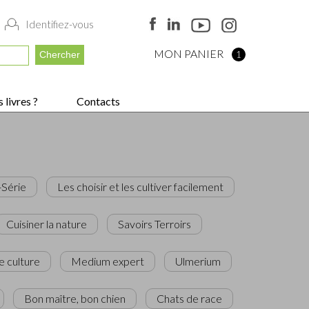
Identifiez-vous
MON PANIER
1
 livres ?
Contacts
-Série
Les choisir et les cultiver facilement
Cuisiner la nature
Savoirs Terroirs
e culture
Medium expert
Ulmerium
Bon maître, bon chien
Chats de race