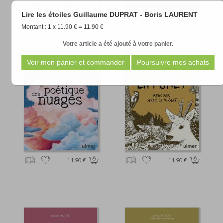
Lire les étoiles Guillaume DUPRAT - Boris LAURENT
Montant : 1 x 11.90 € = 11.90 €
27 août 2026
11.90 €
Votre article a été ajouté à votre panier.
11.90 €
11.90 €