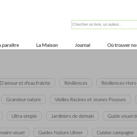
 paraître
La Maison
Journal
Où trouver nos
D'amour et d'eau fraîche
Résiliences
Résiliences Hors
Grandeur nature
Vieilles Racines et Jeunes Pousses
Ultra-simple
Jardiniers de demain
Guide visuel d
nnaire visuel
Guides Nature Ulmer
Cuisine campagne