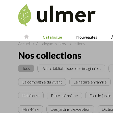
Catalogue
Nouveautés
À
Accueil
»
Catalogue
»
Nos collections
Nos collections
Tous
Petite bibliothèque des imaginaires
La compagnie du vivant
La nature en famille
Habiterre
Faire soi-même
Fou de jardin
Mini-Maxi
Des jardins d'exception
Dictio